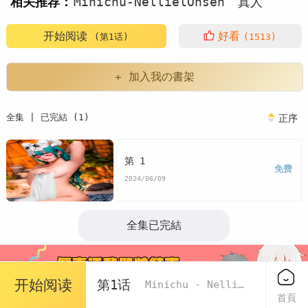
相关推荐：
Minichu-NellielOnsen
真人
写真
开始阅读
好看
(第1话)
(1513)
+ 加入我の書架
全集 | 已完結 (1)
正序
第 1
免费
2024/06/09
全集已完結
开始阅读
第1话
Minichu - Nelliel Onsen
首頁