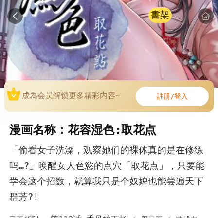
書架
成為会员解锁更多精彩内容~
註册/登入
漫画名称：花容湿色:取花点
「偷看女子洗澡，观察她们的裸体真的是在修练
吗…?」唤醒女人色慾的点穴「取花点」，只要能
学会这个招数，就算我只是个奴婢也能尝遍天下
群芳?!