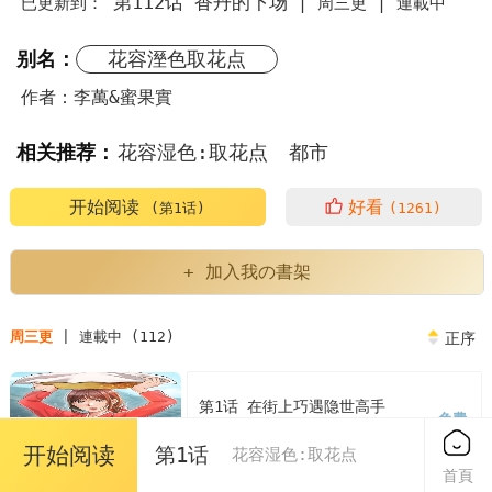
第112话 香丹的下场
已更新到：
|
周三更 |
連載中
别名：
花容溼色取花点
作者：李萬&蜜果實
相关推荐：
花容湿色:取花点
都市
花容湿色:取花点李万
蜜果实
开始阅读
好看
(第1话)
(1261)
花容湿色取花点最简单三个步骤
天际ini配置器
+ 加入我の書架
业务招待费超出部分如何处理
周三更
| 連載中 (112)
正序
下次考试目标及改进措施
operatorlevel
第1话 在街上巧遇隐世高手
免费
女人喝西红花有什么效果
2024/08/06
开始阅读
第1话
花容湿色:取花点
首頁
事业单位工勤岗位是做什么的
nbalucas