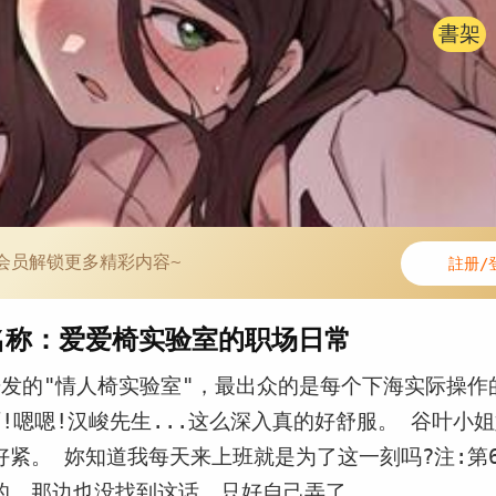
書架
会员解锁更多精彩内容~
註册/
名称：爱爱椅实验室的职场日常
开发的"情人椅实验室"，最出众的是每个下海实际操作
啊!嗯嗯!汉峻先生...这么深入真的好舒服。 谷叶小
好紧。 妳知道我每天来上班就是为了这一刻吗?注:第
的，那边也没找到这话，只好自己弄了