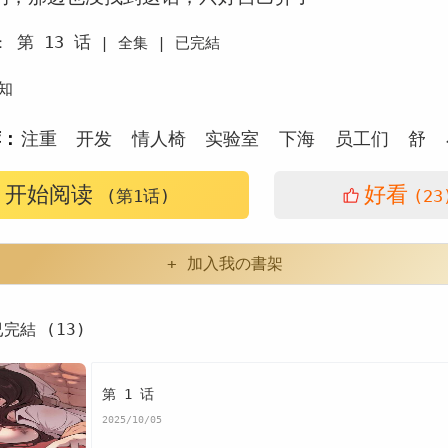
第 13 话
：
|
全集 |
已完結
知
荐：
注重
开发
情人椅
实验室
下海
员工们
舒
开始阅读
好看
(第1话)
(23
+ 加入我の書架
已完結 (13)
第 1 话
2025/10/05