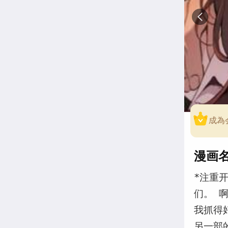
成為
漫画
*注重
们。 
我抓得
另一部