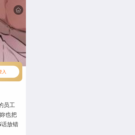
登入
的员工
姐妳也把
6话放错