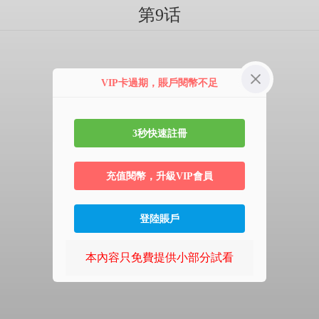
第9话
VIP卡過期，賬戶閱幣不足
3秒快速註冊
充值閱幣，升級VIP會員
登陸賬戶
本內容只免費提供小部分試看