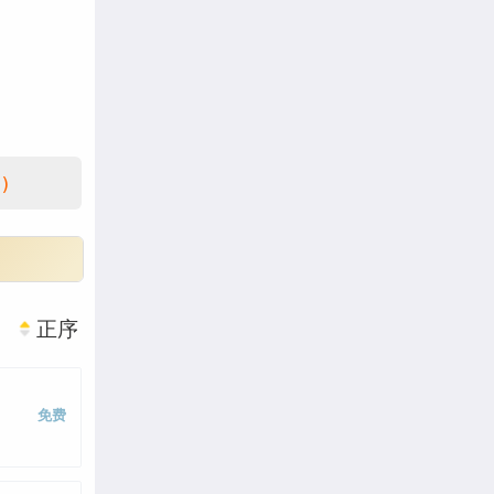
)
正序
免费