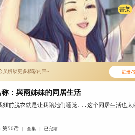
書架
会员解锁更多精彩内容~
註册/
名称：與兩姊妹的同居生活
我麵前脱衣就是让我陪她们睡觉...这个同居生活也太
第50话
：
|
全集 |
已完結