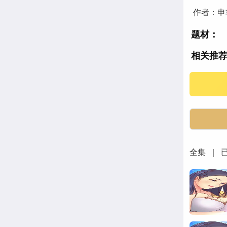
作者：申非
题材：
相关推
與兩姊妹
全集 | 