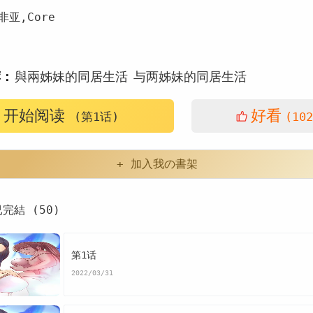
亚,Core
荐：
與兩姊妹的同居生活
与两姊妹的同居生活
的同居生活韩漫完整版
Core
也太
在我麵前
脱衣
开始阅读
好看
(第1话)
(102
+ 加入我の書架
已完結 (50)
第1话
2022/03/31